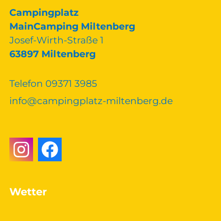
Campingplatz
MainCamping Miltenberg
Josef-Wirth-Straße 1
63897 Miltenberg
Telefon 09371 3985
nf
c
mp
ngpl
tz-m
lt
nb
rg
d
Wetter