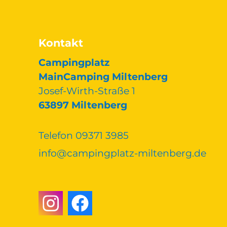
Kontakt
Campingplatz
MainCamping Miltenberg
Josef-Wirth-Straße 1
63897 Miltenberg
Telefon 09371 3985
nf
c
mp
ngpl
tz-m
lt
nb
rg
d