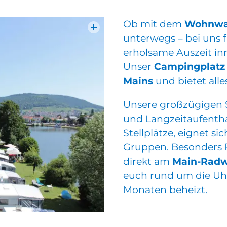
Ob mit dem
Wohnwag
unterwegs – bei uns fi
erholsame Auszeit i
Unser
Campingplatz
Mains
und bietet all
Unsere großzügigen St
und Langzeitaufentha
Stellplätze, eignet si
Gruppen. Besonders 
direkt am
Main-Radw
euch rund um die Uhr
Monaten beheizt.