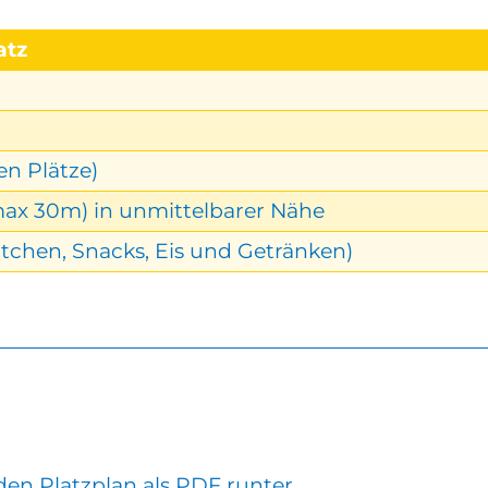
atz
en Plätze)
max 30m) in unmittelbarer Nähe
ötchen, Snacks, Eis und Getränken)
 den Platzplan als PDF runter.